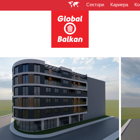
Сектори
Кариера
Ко
Градежништ
литет и коректен
лобал Балкан ви
р во
плочки.