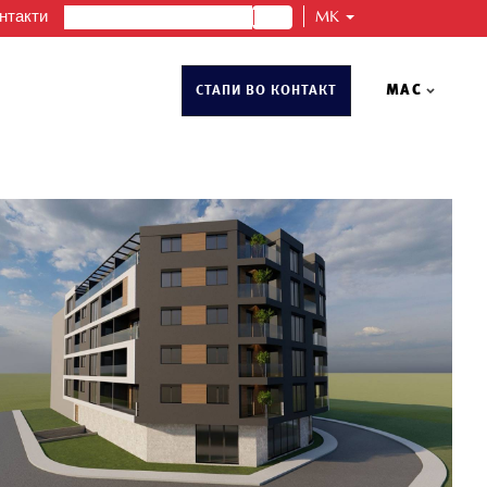
нтакти
MK
во
Керамика
Греење
MAC
СТАПИ ВО КОНТАКТ