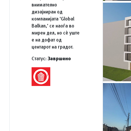
внимателно
дизајниран од
компанијата 'Global
Balkan,' се наоѓа во
мирен дел, но сè уште
е на дофат од
центарот на градот.
Статус:
Завршено