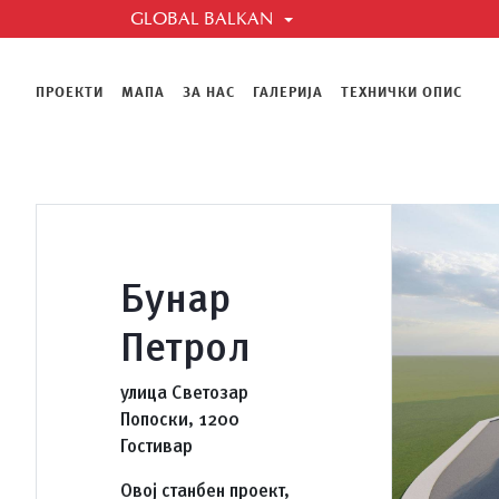
GLOBAL BALKAN
GLOBAL BALKAN
Глобал Балкан е компанија која обезбедува ква
однос. Распространето низ неколку сектори, Г
ПРОЕКТИ
МАПА
ЗА НАС
ГАЛЕРИЈА
ТЕХНИЧКИ ОПИС
овозможува лесно да го направите вашиот избо
градежништво, централно греење и керамички 
Бунар
Петрол
улица Светозар
Попоски, 1200
Гостивар
Овој станбен проект,