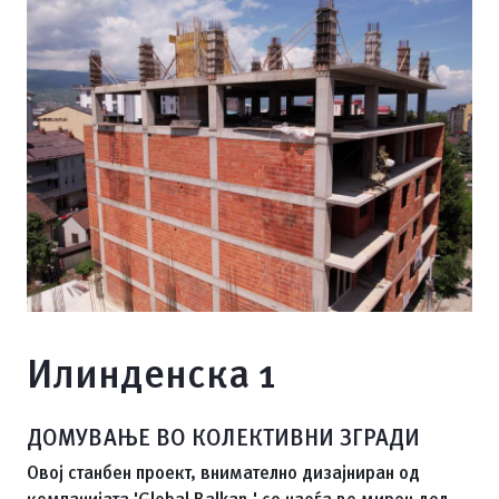
Илинденска 1
ДОМУВАЊЕ ВО КОЛЕКТИВНИ ЗГРАДИ
Овој станбен проект, внимателно дизајниран од
компанијата 'Global Balkan,' се наоѓа во мирен дел,