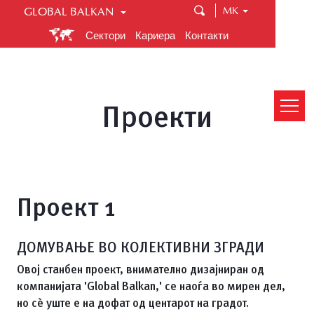
MK
GLOBAL BALKAN
GLOBAL BALKAN
ПОЧЕТНА
Сектори
Кариера
Контакти
Глобал Балкан е компанија која обезбедува
квалитет и коректен однос. Распространето низ
ПРОЕКТИ
неколку сектори, Глобал Балкан ви овозможува
лесно да го направите вашиот избор во
Проекти
градежништво, централно греење и керамички
МАПА
плочки.
ЗА НАС
ГАЛЕРИЈА
Проект 1
ТЕХНИЧКИ ОПИС
ДОМУВАЊЕ ВО КОЛЕКТИВНИ ЗГРАДИ
СТАПИ ВО КОНТАКТ
Овој станбен проект, внимателно дизајниран од
компанијата 'Global Balkan,' се наоѓа во мирен дел,
ENG/
ALB/
MAC/
но сè уште е на дофат од центарот на градот.