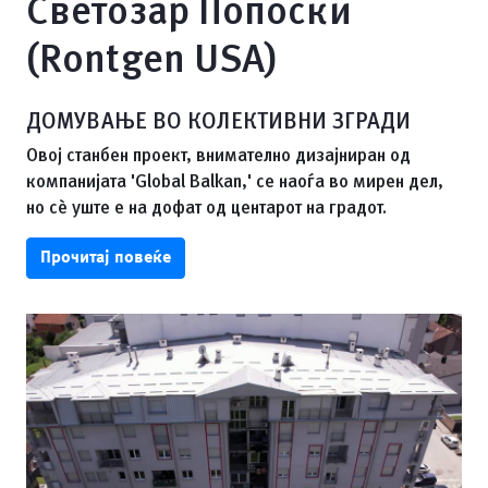
Светозар Попоски
(Rontgen USA)
ДОМУВАЊЕ ВО КОЛЕКТИВНИ ЗГРАДИ
Овој станбен проект, внимателно дизајниран од
компанијата 'Global Balkan,' се наоѓа во мирен дел,
но сè уште е на дофат од центарот на градот.
Прочитај повеќе