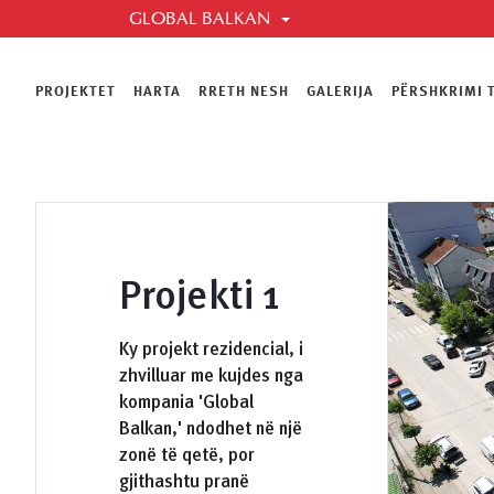
GLOBAL BALKAN
GLOBAL BALKAN
Global Ballkan është kompani e cila për ju sjell kua
korrektësinë. E shtrirë në disa sektorë, Global Bal
PROJEKTET
HARTA
RRETH NESH
GALERIJA
PËRSHKRIMI 
të bëni lehtë zgjedhjen tuaj në ndërtimtari, nxemje
qeramike.
Projekti 1
Ky projekt rezidencial, i
zhvilluar me kujdes nga
kompania 'Global
Balkan,' ndodhet në një
zonë të qetë, por
gjithashtu pranë