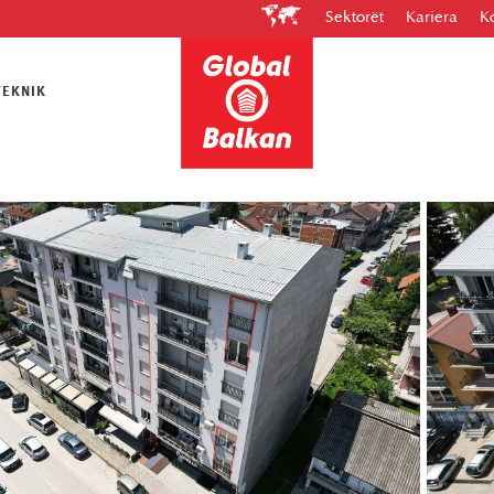
Sektorët
Kariera
K
Ndërtimtari
litetin dhe
lkan ju mundëson që
TEKNIK
 qendrore dhe pllaka