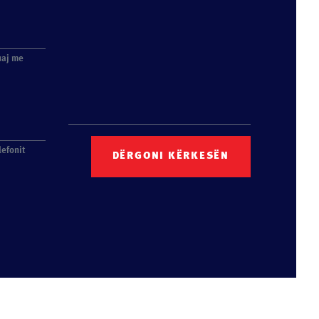
uaj me
lefonit