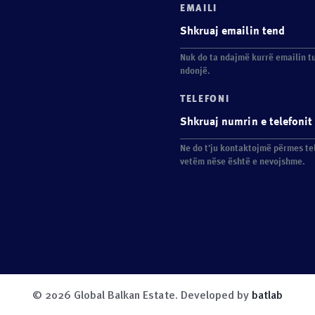
EMAILI
Nuk do ta ndajmë kurrë emailin t
ndonjë.
TELEFONI
Ne do t'ju kontaktojmë përmes te
vetëm nëse është e nevojshme.
© 2026 Global Balkan Estate. Developed by
batlab