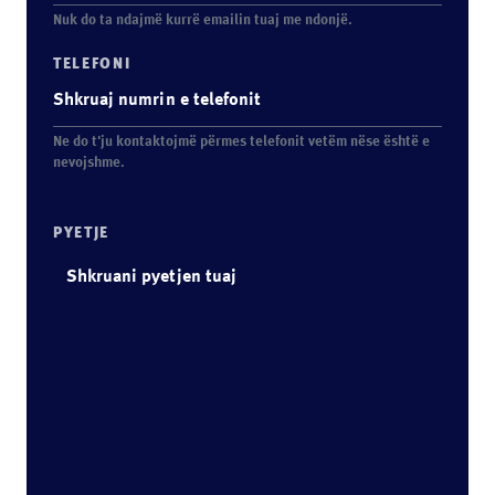
Nuk do ta ndajmë kurrë emailin tuaj me ndonjë.
TELEFONI
Ne do t'ju kontaktojmë përmes telefonit vetëm nëse është e
nevojshme.
PYETJE